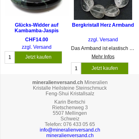
Glücks-Widder auf
Bergkristall Herz Armband
Kambamba-Jaspis
CHF
14.00
zzgl. Versand
zzgl. Versand
Das Armband ist elastisch und die Steine sind 2x2 cm gross.
Mehr Infos
Jetzt kaufen
Jetzt kaufen
mineralienversand.ch
Mineralien
Kristalle Heilsteine Steinschmuck
Feng-Shui Kristallsalz
Karin Bertschi
Rietschenweg 3
5507 Mellingen
Schweiz
Telefon: 076 433 05 65
info@mineralienversand.ch
mineralienversand.ch